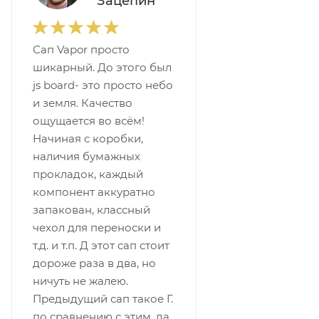
Зацепин
Сап Vapor просто
шикарный. До этого был
js board- это просто небо
и земля. Качество
ощущается во всём!
Начиная с коробки,
наличия бумажных
прокладок, каждый
компонент аккуратно
запакован, классный
чехол для переноски и
т.д. и т.п. Д этот сап стоит
дороже раза в два, но
ничуть не жалею.
Предыдущий сап такое Г.
по сравнению с этим, да