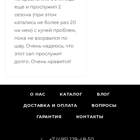
еще и прослужил 2
сезона (при этом
катались не более раз 20
на нем) с кучей проблем,
пока не взорвался по
шву. Очень надеюсь, что
этот сап прослужит
долго. Очень нравится!
О НАС
КАТАЛОГ
БЛОГ
ДОСТАВКА И ОПЛАТА
ВОПРОСЫ
ГАРАНТИЯ
КОНТАКТЫ
+7 (495) 129-48-50