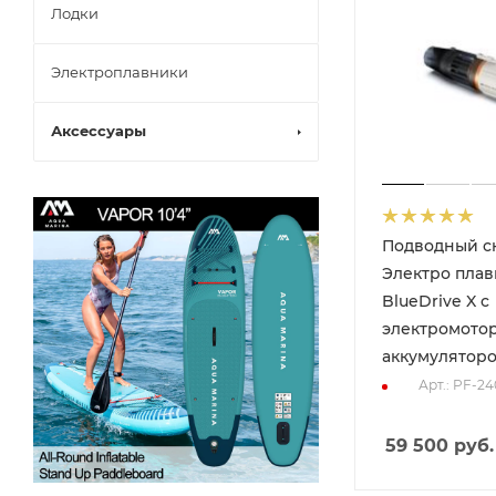
Лодки
Электроплавники
Аксессуары
Подводный ск
Электро пла
BlueDrive X с
электромото
аккумулятор
Арт.: PF-2
59 500
руб.