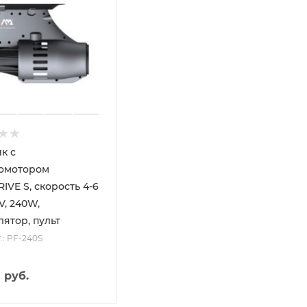
к с
омотором
IVE S, скорость 4-6
2V, 240W,
лятор, пульт
.: PF-240S
5
руб.