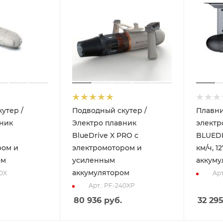
утер /
Подводный скутер /
Плавни
вник
Электро плавник
электр
BlueDrive X PRO с
BLUEDR
ром и
электромотором и
км/ч, 1
ом
усиленным
аккуму
аккумулятором
40X
Арт
Арт.: PF-240XP
80 936
руб.
32 29