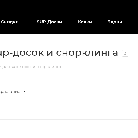
Скидки
SUP-Доски
Каяки
Лодки
up-досок и снорклинга
3
 для sup-досок и снорклинга
зрастание)