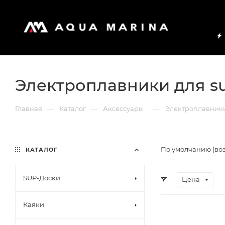
Электроплавники для s
—
—
—
Главная
Каталог
Аксессуары
Электроплавники
По умолчанию (во
КАТАЛОГ
SUP-Доски
Цена
Каяки