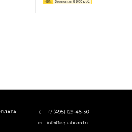
-
18
%
Экономия
8 900
руб.
+7 (495) 129-48-50
ОПЛАТА
info@aquaboard.ru