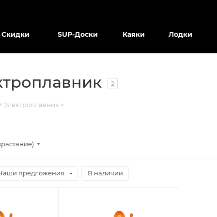
Скидки
SUP-Доски
Каяки
Лодки
ктроплавник
2
+ Электроплавник
зрастание)
Наши предложения
В наличии