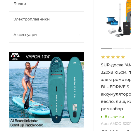
Лодки
Электроплавники
Аксессуары
SUP-доска "AM
320х81х15см, 
электромото
BLUEDRIVE S 
аккумуляторо
весло, лиш, к
ремнабор
В наличии
Арт.: AMGO-320