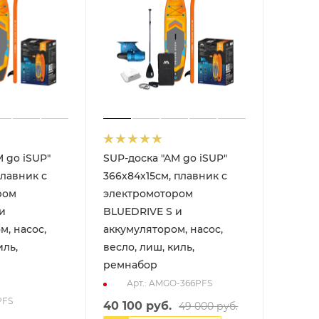
 go iSUP"
SUP-доска "AM go iSUP"
плавник с
366х84х15см, плавник с
ром
электромотором
и
BLUEDRIVE S и
м, насос,
аккумулятором, насос,
иль,
весло, лиш, киль,
ремнабор
Арт.: AMGO-366PFS
PFS
40 100
руб.
49 000
руб.