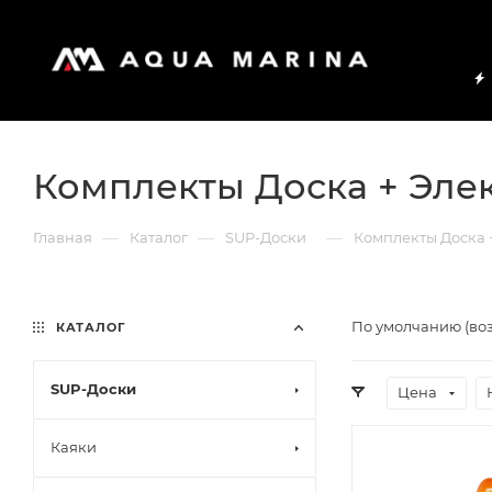
Комплекты Доска + Эле
—
—
—
Главная
Каталог
SUP-Доски
Комплекты Доска 
По умолчанию (во
КАТАЛОГ
SUP-Доски
Цена
Каяки