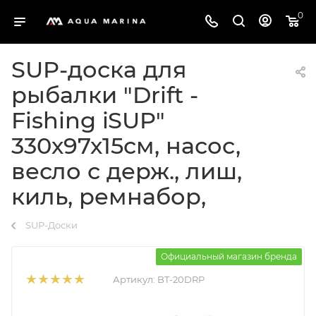
0
SUP-доска для
рыбалки "Drift -
Fishing iSUP"
330х97х15см, насос,
весло с держ., лиш,
киль, ремнабор,
SUP-Доски
Официальный магазин бренда
Артикул:
BT-20DRP